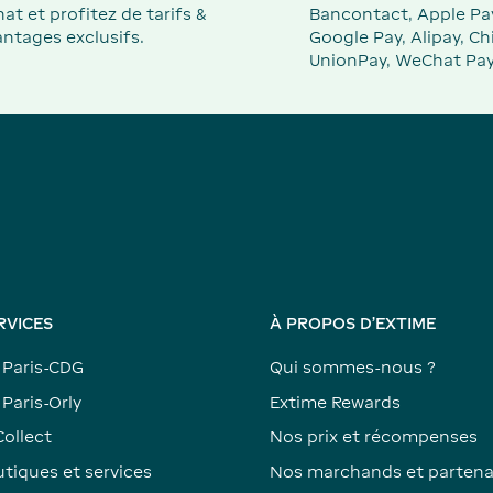
at et profitez de tarifs &
Bancontact, Apple Pa
ntages exclusifs.
Google Pay, Alipay, Ch
UnionPay, WeChat Pay
RVICES
À PROPOS D'EXTIME
 Paris-CDG
Qui sommes-nous ?
Paris-Orly
Extime Rewards
Collect
Nos prix et récompenses
tiques et services
Nos marchands et partena