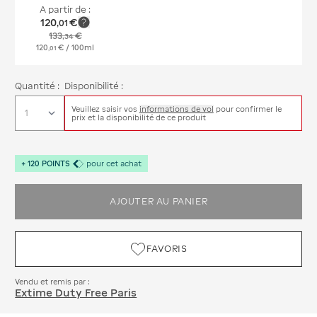
A partir de :
120
€
,
01
133
€
,
34
120
€
/ 100ml
,
01
Quantité :
Disponibilité :
Veuillez saisir vos
informations de vol
pour confirmer le
prix et la disponibilité de ce produit
+
120
POINTS
pour cet achat
AJOUTER AU PANIER
FAVORIS
Vendu et remis par :
Extime Duty Free Paris