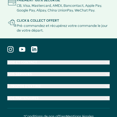
PAIEMENT 100% SÉCURISÉ
CB, Visa, Mastercard, AMEX, Bancontact, Apple Pay,
Google Pay, Alipay, China UnionPay, WeChat Pay.
CLICK & COLLECT OFFERT
Pré-commandez et récupérez votre commande le jour
de votre départ.
AIDE ET CONTACT
NOS SERVICES
À PROPOS D'EXTIME
NOS PARTENAIRES
*Conditions de nos offres
Mentions légales