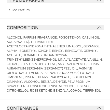
TYPE DE PARFUM
Eau de Parfum
COMPOSITION
ALCOHOL, PARFUM (FRAGRANCE), POGOSTEMON CABLIN OIL,
AQUA (WATER), TETRAMETHYL
ACETYLOCTAHYDRONAPHTHALENES, LINALOOL, GERANIOL,
ALPHA-ISOMETHYL IONONE, BENZYL BENZOATE, GERANYL
ACETATE, HEXAMETHYLINDANOPYRAN,
TRIMETHYLBENZENEPROPANOL, LINALYL ACETATE, VANILLIN,
CITRAL, BETA-CARYOPHYLLENE, AMYL SALICYLATE, CITRUS
AURANTIUM BERGAMIA (BERGAMOT) PEEL OIL, JASMINE
OIL/EXTRACT, EVERNIA PRUNASTRI (OAKMOSS) EXTRACT,
LIMONENE, PINENE, BENZYL SALICYLATE, ISOEUGENOL,
CINNAMYL ALCOHOL, BENZALDEHYDE, PELARGONIUM
GRAVEOLENS FLOWER OIL, ANISE ALCOHOL, EUGENOL,
CITRONELLOL, ROSE KETONE, BENZYL ALCOHOL, TERPINEOL
CONTENANCE