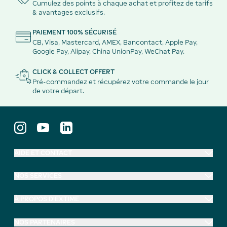
Cumulez des points à chaque achat et profitez de tarifs
& avantages exclusifs.
PAIEMENT 100% SÉCURISÉ
CB, Visa, Mastercard, AMEX, Bancontact, Apple Pay,
Google Pay, Alipay, China UnionPay, WeChat Pay.
CLICK & COLLECT OFFERT
Pré-commandez et récupérez votre commande le jour
de votre départ.
AIDE ET CONTACT
NOS SERVICES
À PROPOS D'EXTIME
NOS PARTENAIRES