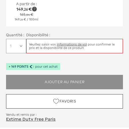
A partir de :
149
€
,
26
165
€
,
84
149
€
/ 100ml
,
26
Quantité :
Disponibilité :
Veuillez saisir vos
informations de vol
pour confirmer le
prix et la disponibilité de ce produit
+
149
POINTS
pour cet achat
AJOUTER AU PANIER
FAVORIS
Vendu et remis par :
Extime Duty Free Paris