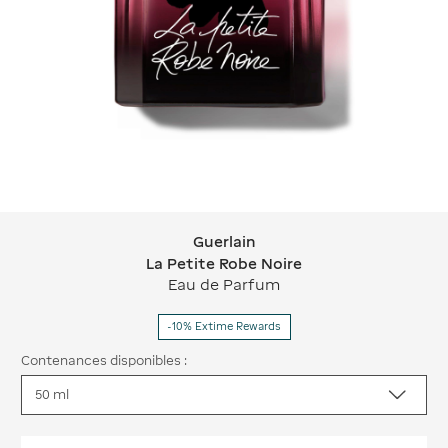
Guerlain
Guerlain La Petite Robe Noire
La Petite Robe Noire
Eau de Parfum
-10% Extime Rewards
Contenances disponibles :