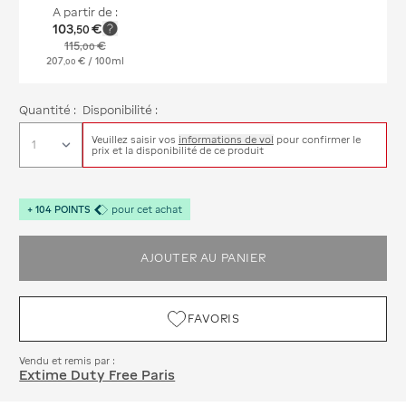
A partir de :
103
€
,
50
115
€
,
00
207
€
/ 100ml
,
00
Quantité :
Disponibilité :
Veuillez saisir vos
informations de vol
pour confirmer le
prix et la disponibilité de ce produit
+
104
POINTS
pour cet achat
AJOUTER AU PANIER
FAVORIS
Vendu et remis par :
Extime Duty Free Paris