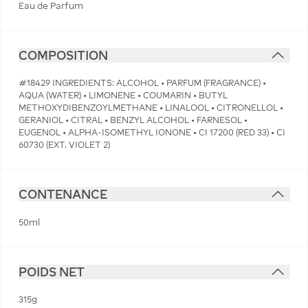
Eau de Parfum
COMPOSITION
#18429 INGREDIENTS: ALCOHOL • PARFUM (FRAGRANCE) •
AQUA (WATER) • LIMONENE • COUMARIN • BUTYL
METHOXYDIBENZOYLMETHANE • LINALOOL • CITRONELLOL •
GERANIOL • CITRAL • BENZYL ALCOHOL • FARNESOL •
EUGENOL • ALPHA-ISOMETHYL IONONE • CI 17200 (RED 33) • CI
60730 (EXT. VIOLET 2)
CONTENANCE
50ml
POIDS NET
315g