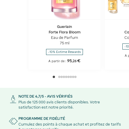
Guerlain
Forte Flora Bloom
Co
Eau de Parfum
Co
75 ml
-1
-10% Extime Rewards
A p
95
€
,
26
A partir de :
NOTE DE 4,7/5 - AVIS VÉRIFIÉS
Plus de 125 000 avis clients disponibles. Votre
satisfaction est notre priorité.
PROGRAMME DE FIDÉLITÉ
Cumulez des points à chaque achat et profitez de tarifs