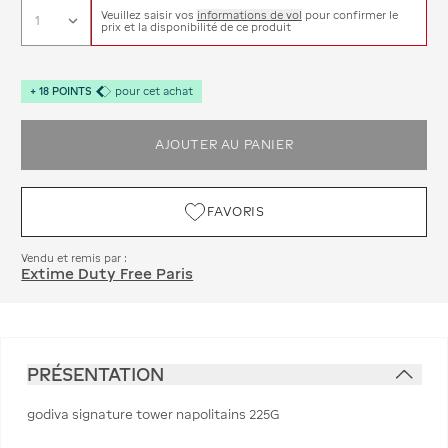
Veuillez saisir vos
informations de vol
pour confirmer le
prix et la disponibilité de ce produit
+
18
POINTS
pour cet achat
AJOUTER AU PANIER
FAVORIS
Vendu et remis par :
Extime Duty Free Paris
PRÉSENTATION
godiva signature tower napolitains 225G