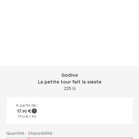
Godiva
Godiva La petite tour fait la sieste
La petite tour fait la sieste
225 G
A partir de :
17
€
,
90
79
€
/ KG
,
56
Quantité :
Disponibilité :