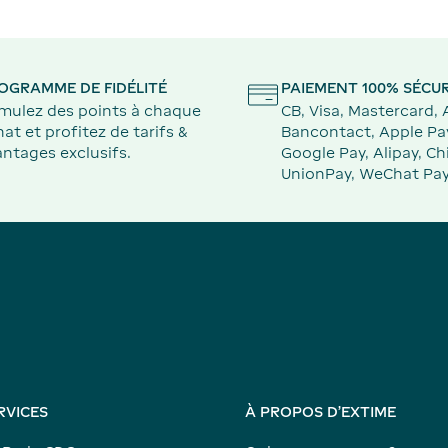
OGRAMME DE FIDÉLITÉ
PAIEMENT 100% SÉCUR
mulez des points à chaque
CB, Visa, Mastercard,
at et profitez de tarifs &
Bancontact, Apple Pa
ntages exclusifs.
Google Pay, Alipay, Ch
UnionPay, WeChat Pay
RVICES
À PROPOS D'EXTIME