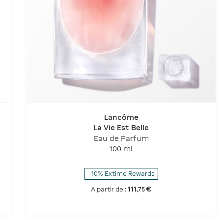
Lancôme
La Vie Est Belle
Eau de Parfum
100 ml
-10% Extime Rewards
111
€
A partir de :
,
75