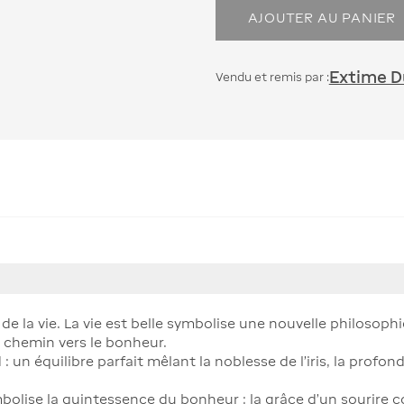
AJOUTER AU PANIER
Extime Du
Vendu et remis par :
de la vie. La vie est belle symbolise une nouvelle philosophie
 chemin vers le bonheur.
 un équilibre parfait mêlant la noblesse de l'iris, la profon
mbolise la quintessence du bonheur : la grâce d'un sourire c