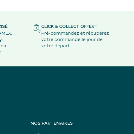
ISÉ
CLICK & COLLECT OFFERT
 AMEX,
Pré-commandez et récupérez
y,
votre commande le jour de
ina
votre départ.
.
NOS PARTENAIRES