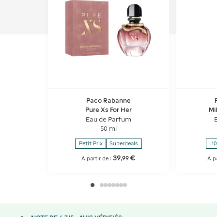
Paco Rabanne
Pure Xs For Her
Mi
Eau de Parfum
50 ml
Petit Prix
Superdeals
-1
39
€
,
99
A partir de :
A p