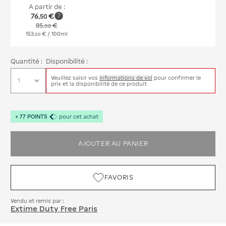
A partir de :
76
€
,
50
85
€
,
00
153
€
/ 100ml
,
00
Quantité :
Disponibilité :
Veuillez saisir vos
informations de vol
pour confirmer le
prix et la disponibilité de ce produit
+
77
POINTS
pour cet achat
AJOUTER AU PANIER
FAVORIS
Vendu et remis par :
Extime Duty Free Paris