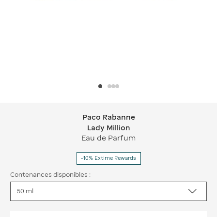
Paco Rabanne
Paco Rabanne Lady Million
Lady Million
Eau de Parfum
-10% Extime Rewards
Contenances disponibles :