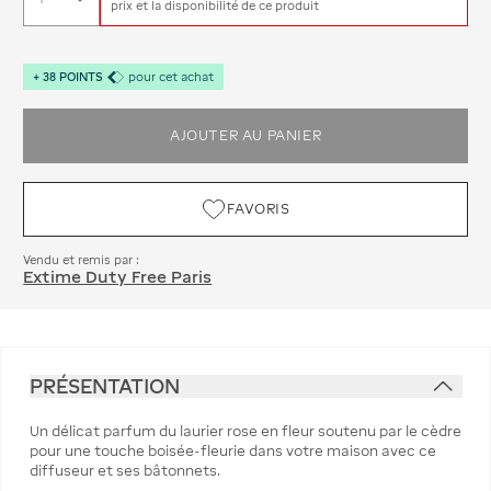
prix et la disponibilité de ce produit
+
38
POINTS
pour cet achat
AJOUTER AU PANIER
FAVORIS
Vendu et remis par :
Extime Duty Free Paris
PRÉSENTATION
Un délicat parfum du laurier rose en fleur soutenu par le cèdre
pour une touche boisée-fleurie dans votre maison avec ce
diffuseur et ses bâtonnets.