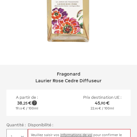
Fragonard
Fragonard Laurier Rose Cedre Diffus
Laurier Rose Cedre Diffuseur
A partir de :
Prix destination UE :
38
€
45
€
,
25
,
90
19
€
/ 100ml
22
€
/ 100ml
,
13
,
95
Quantité :
Disponibilité :
Veuillez saisir vos
informations de vol
pour confirmer le