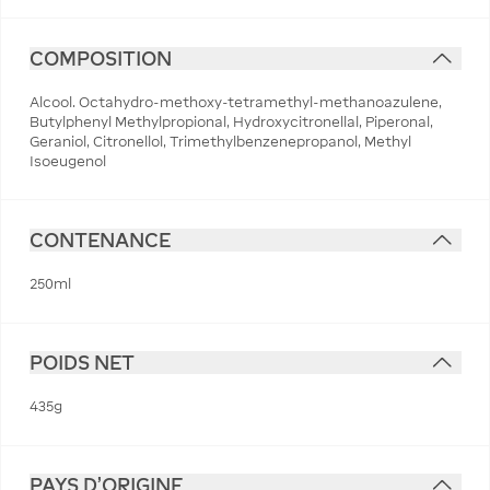
COMPOSITION
Alcool. Octahydro-methoxy-tetramethyl-methanoazulene,
Butylphenyl Methylpropional, Hydroxycitronellal, Piperonal,
Geraniol, Citronellol, Trimethylbenzenepropanol, Methyl
Isoeugenol
CONTENANCE
250ml
POIDS NET
435g
PAYS D'ORIGINE