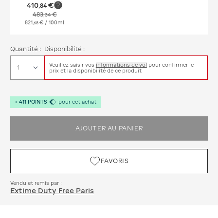
410
€
,
84
483
€
,
34
821
€
/ 100ml
,
68
Quantité :
Disponibilité :
Veuillez saisir vos
informations de vol
pour confirmer le
prix et la disponibilité de ce produit
+
411
POINTS
pour cet achat
AJOUTER AU PANIER
FAVORIS
Vendu et remis par :
Extime Duty Free Paris