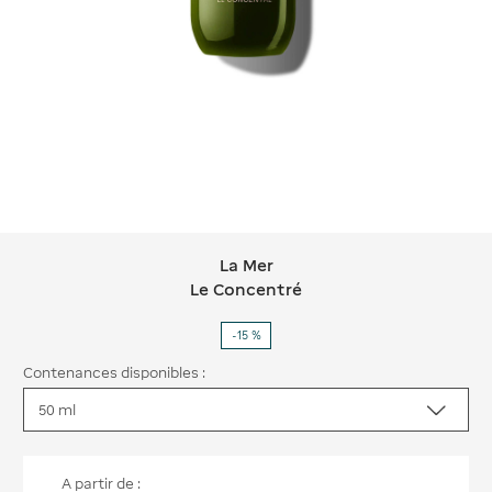
La Mer
La Mer Le Concentré
Le Concentré
-15 %
Contenances disponibles :
A partir de :