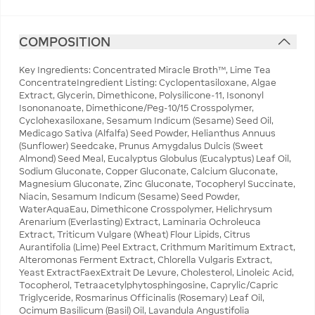
COMPOSITION
Key Ingredients: Concentrated Miracle Broth™, Lime Tea
ConcentrateIngredient Listing: Cyclopentasiloxane, Algae
Extract, Glycerin, Dimethicone, Polysilicone-11, Isononyl
Isononanoate, Dimethicone/Peg-10/15 Crosspolymer,
Cyclohexasiloxane, Sesamum Indicum (Sesame) Seed Oil,
Medicago Sativa (Alfalfa) Seed Powder, Helianthus Annuus
(Sunflower) Seedcake, Prunus Amygdalus Dulcis (Sweet
Almond) Seed Meal, Eucalyptus Globulus (Eucalyptus) Leaf Oil,
Sodium Gluconate, Copper Gluconate, Calcium Gluconate,
Magnesium Gluconate, Zinc Gluconate, Tocopheryl Succinate,
Niacin, Sesamum Indicum (Sesame) Seed Powder,
WaterAquaEau, Dimethicone Crosspolymer, Helichrysum
Arenarium (Everlasting) Extract, Laminaria Ochroleuca
Extract, Triticum Vulgare (Wheat) Flour Lipids, Citrus
Aurantifolia (Lime) Peel Extract, Crithmum Maritimum Extract,
Alteromonas Ferment Extract, Chlorella Vulgaris Extract,
Yeast ExtractFaexExtrait De Levure, Cholesterol, Linoleic Acid,
Tocopherol, Tetraacetylphytosphingosine, Caprylic/Capric
Triglyceride, Rosmarinus Officinalis (Rosemary) Leaf Oil,
Ocimum Basilicum (Basil) Oil, Lavandula Angustifolia