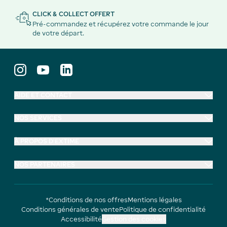
CLICK & COLLECT OFFERT
Pré-commandez et récupérez votre commande le jour
de votre départ.
AIDE ET CONTACT
NOS SERVICES
À PROPOS D'EXTIME
NOS PARTENAIRES
*Conditions de nos offres
Mentions légales
Conditions générales de vente
Politique de confidentialité
Accessibilité
Gestion des cookies