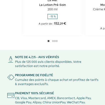
La Mer
La Lotion Pré-Soin
Moi
200 ml
Crème R
-15 %
152
€
,
29
A partir de :
A pa
NOTE DE 4,7/5 - AVIS VÉRIFIÉS
Plus de 125 000 avis clients disponibles. Votre
satisfaction est notre priorité.
PROGRAMME DE FIDÉLITÉ
Cumulez des points à chaque achat et profitez de tarifs
& avantages exclusifs.
PAIEMENT 100% SÉCURISÉ
CB, Visa, Mastercard, AMEX, Bancontact, Apple Pay,
Google Pay, Alipay, China UnionPay, WeChat Pay.