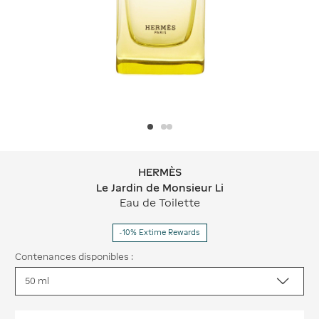
HERMÈS
HERMÈS Le Jardin de Monsieur Li
Le Jardin de Monsieur Li
Eau de Toilette
-10% Extime Rewards
Contenances disponibles :