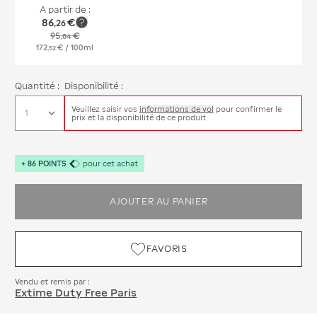
A partir de :
86
€
,
26
95
€
,
84
172
€
/ 100ml
,
52
Quantité :
Disponibilité :
Veuillez saisir vos
informations de vol
pour confirmer le
prix et la disponibilité de ce produit
+
86
POINTS
pour cet achat
AJOUTER AU PANIER
FAVORIS
Vendu et remis par :
Extime Duty Free Paris