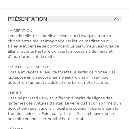
PRÉSENTATION
LA CRÉATION
L'eau de toilette Le Jardin de Monsieur Li évoque un jardin
chinois entre réel et imaginaire. Un lieu de méditation où
flânerie et pensée se confondent. Le parfumeur Jean-Claude
Ellena raconte l'histoire d'un parfum parsemé de fleurs et
d'eau, d'arbres et de roches.
LES NOTES OLFACTIVES
Florale et végétale, l'eau de toilette Le Jardin de Monsieur Li
juxtapose en un accord harmonieux, un jasmin sambac
délicat, un kumquat acidulé et une bergamote fusante.
L'OBJET
Dessiné par Fred Rawyler, le flacon s'inspire des lignes des
lanternes des voitures d'antan. Le verre du flacon s'anime d'un
délicat dégradé jaune, clin d'œil à la couleur impériale dans la
tradition chinoise. Peint par l'artiste Li Xin, un fleuve d'encre
aux mille nuances anthracite habille l'étui.