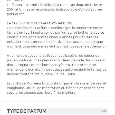
L’ÉTHIQUE
Le flacon se remplit à l’aide de la recharge d’eau de toilette
200 ml. Un geste responsable, indissociable d’un objet créé
pour durer.
LA COLLECTION DES PARFUMS-JARDINS
La collection des Parfums-Jardins signe la rencontre entre
l'âme d'un lieu, l'inspiration du parfumeur et le thème que se
choisit la maison Hermès chaque année pour éclairer sa
création. Une promenade olfactive à partager pour chaque
moment, pour des envies de fraîcheur, de rêverie et d'évasion.
« Je me suis souvenu de l’odeur des bassins, de l’odeur du
jasmin, de l’odeur des pierres mouillées, de celle des pruniers,
des kumquats et des bambous géants. Tout était là, et
même, dans leur étang, des carpes qui prenaient le temps de
devenir centenaires. » Jean-Claude Ellena
Le Jardin de Monsieur Li raconte un jardin chinois entre réel et
imaginaire. Un lieu de méditation où flânerie et pensée sont
sœurs, où chaque pas libère l’imagination.
TYPE DE PARFUM