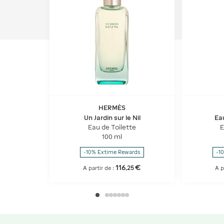
HERMÈS
Un Jardin sur le Nil
Ea
Eau de Toilette
E
100 ml
-10% Extime Rewards
-1
116
€
,
25
A partir de :
A p