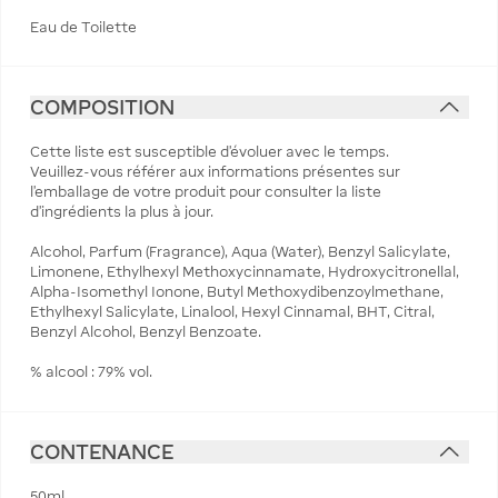
Eau de Toilette
COMPOSITION
Cette liste est susceptible d'évoluer avec le temps.
Veuillez-vous référer aux informations présentes sur
l'emballage de votre produit pour consulter la liste
d'ingrédients la plus à jour.
Alcohol, Parfum (Fragrance), Aqua (Water), Benzyl Salicylate,
Limonene, Ethylhexyl Methoxycinnamate, Hydroxycitronellal,
Alpha-Isomethyl Ionone, Butyl Methoxydibenzoylmethane,
Ethylhexyl Salicylate, Linalool, Hexyl Cinnamal, BHT, Citral,
Benzyl Alcohol, Benzyl Benzoate.
% alcool : 79% vol.
CONTENANCE
50ml