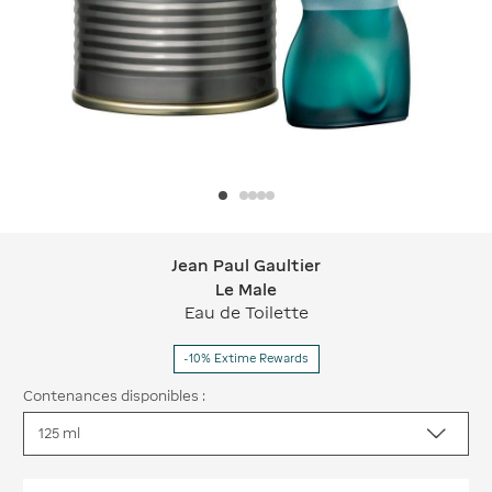
Jean Paul Gaultier
Jean Paul Gaultier Le Male
Le Male
Eau de Toilette
-10% Extime Rewards
Contenances disponibles :