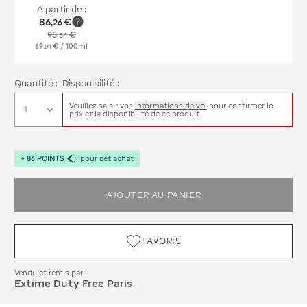
A partir de :
86
€
,
26
95
€
,
84
69
€
/ 100ml
,
01
Quantité :
Disponibilité :
Veuillez saisir vos
informations de vol
pour confirmer le
prix et la disponibilité de ce produit
+
86
POINTS
pour cet achat
AJOUTER AU PANIER
FAVORIS
Vendu et remis par :
Extime Duty Free Paris