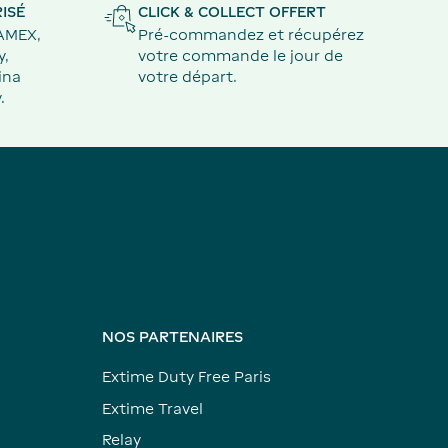
ISÉ
CLICK & COLLECT OFFERT
 AMEX,
Pré-commandez et récupérez
y,
votre commande le jour de
ina
votre départ.
.
NOS PARTENAIRES
Extime Duty Free Paris
Extime Travel
Relay