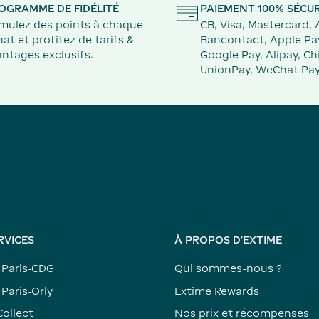
OGRAMME DE FIDÉLITÉ
PAIEMENT 100% SÉCUR
mulez des points à chaque
CB, Visa, Mastercard,
at et profitez de tarifs &
Bancontact, Apple Pa
ntages exclusifs.
Google Pay, Alipay, Ch
UnionPay, WeChat Pay
RVICES
À PROPOS D'EXTIME
 Paris-CDG
Qui sommes-nous ?
Paris-Orly
Extime Rewards
Collect
Nos prix et récompenses