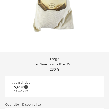
Targe
Targe Le Saucisson Pur Porc
Le Saucisson Pur Porc
280 G
A partir de :
9
€
,
90
35
€
/ KG
,
36
Quantité :
Disponibilité :