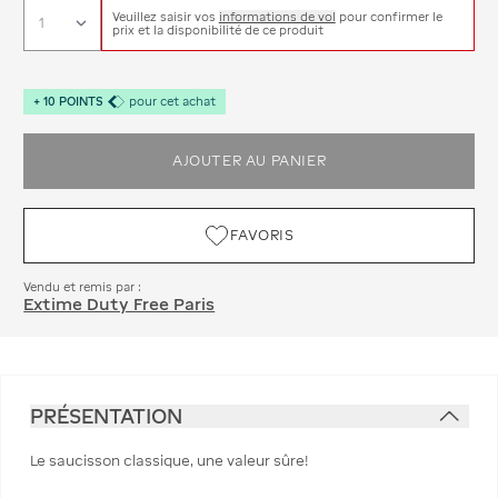
Veuillez saisir vos
informations de vol
pour confirmer le
prix et la disponibilité de ce produit
+
10
POINTS
pour cet achat
AJOUTER AU PANIER
FAVORIS
Vendu et remis par :
Extime Duty Free Paris
PRÉSENTATION
Le saucisson classique, une valeur sûre!