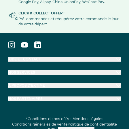
Google Pay, Alipay, China UnionPay, WeChat Pay.
CLICK & COLLECT OFFERT
Pré-commandez et récupérez votre commande le jour
de votre départ.
AIDE ET CONTACT
NOS SERVICES
À PROPOS D'EXTIME
NOS PARTENAIRES
*Conditions de nos offres
Mentions légales
Conditions générales de vente
Politique de confidentialité