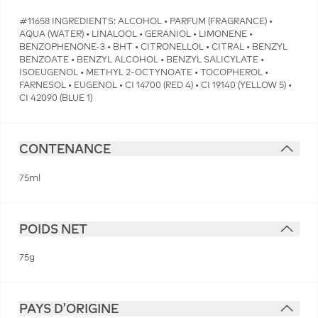
#11658 INGREDIENTS: ALCOHOL • PARFUM (FRAGRANCE) •
AQUA (WATER) • LINALOOL • GERANIOL • LIMONENE •
BENZOPHENONE-3 • BHT • CITRONELLOL • CITRAL • BENZYL
BENZOATE • BENZYL ALCOHOL • BENZYL SALICYLATE •
ISOEUGENOL • METHYL 2-OCTYNOATE • TOCOPHEROL •
FARNESOL • EUGENOL • CI 14700 (RED 4) • CI 19140 (YELLOW 5) •
CI 42090 (BLUE 1)
CONTENANCE
75ml
POIDS NET
75g
PAYS D'ORIGINE