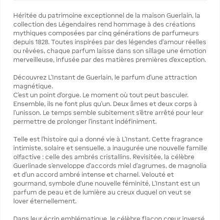
Héritée du patrimoine exceptionnel de la maison Guerlain, la
collection des Légendaires rend hommage à des créations
mythiques composées par cinq générations de parfumeurs
depuis 1828. Toutes inspirées par des légendes d’amour réelles
ou rêvées, chaque parfum laisse dans son sillage une émotion
merveilleuse, infusée par des matières premières d’exception.
Découvrez L'Instant de Guerlain, le parfum d’une attraction
magnétique.
C’est un point d’orgue. Le moment où tout peut basculer.
Ensemble, ils ne font plus qu’un. Deux âmes et deux corps à
l’unisson. Le temps semble subitement s’être arrêté pour leur
permettre de prolonger l’instant indéfiniment.
Telle est l’histoire qui a donné vie à L’Instant. Cette fragrance
intimiste, solaire et sensuelle, a inaugurée une nouvelle famille
olfactive : celle des ambrés cristallins. Revisitée, la célèbre
Guerlinade s’enveloppe d'accords miel d’agrumes, de magnolia
et d’un accord ambré intense et charnel. Velouté et
gourmand, symbole d’une nouvelle féminité, L’Instant est un
parfum de peau et de lumière au creux duquel on veut se
lover éternellement.
Dans leur écrin emblématique, le célèbre flacon cœur inversé