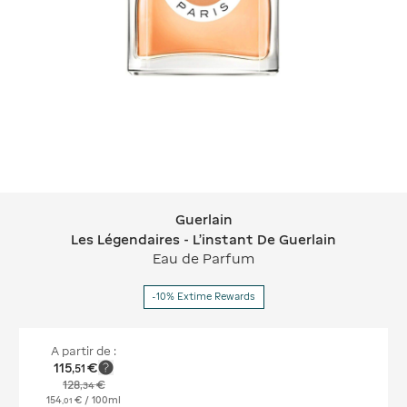
Guerlain
Guerlain Les Légendaires - L'instant 
Les Légendaires - L'instant De Guerlain
Eau de Parfum
-10% Extime Rewards
A partir de :
115
€
,
51
128
€
,
34
154
€
/ 100ml
,
01