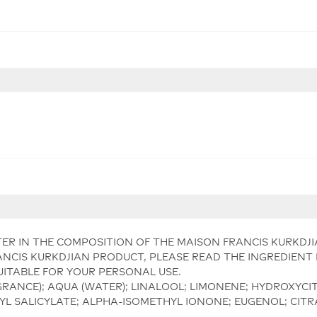
ER IN THE COMPOSITION OF THE MAISON FRANCIS KURKDJ
NCIS KURKDJIAN PRODUCT, PLEASE READ THE INGREDIENT 
UITABLE FOR YOUR PERSONAL USE.
GRANCE); AQUA (WATER); LINALOOL; LIMONENE; HYDROXYCI
L SALICYLATE; ALPHA-ISOMETHYL IONONE; EUGENOL; CITR