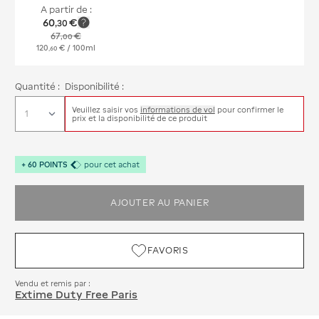
A partir de :
60
€
,
30
67
€
,
00
120
€
/ 100ml
,
60
Quantité :
Disponibilité :
Veuillez saisir vos
informations de vol
pour confirmer le
prix et la disponibilité de ce produit
+
60
POINTS
pour cet achat
AJOUTER AU PANIER
FAVORIS
Vendu et remis par :
Extime Duty Free Paris