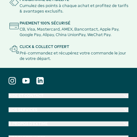
Cumulez des points à chaque achat et profitez de tarifs
& avantages exclusifs.
PAIEMENT 100% SÉCURISÉ
CB, Visa, Mastercard, AMEX, Bancontact, Apple Pay,
Google Pay, Alipay, China UnionPay, WeChat Pay.
CLICK & COLLECT OFFERT
Pré-commandez et récupérez votre commande le jour
de votre départ.
AIDE ET CONTACT
NOS SERVICES
À PROPOS D'EXTIME