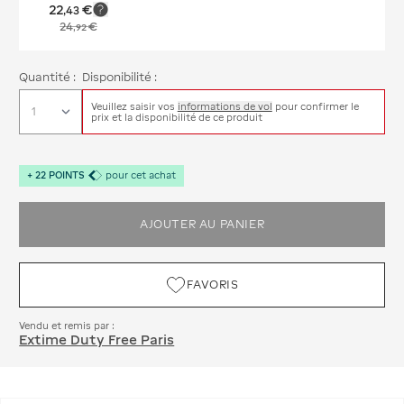
22
€
,
43
24
€
,
92
Quantité :
Disponibilité :
Veuillez saisir vos
informations de vol
pour confirmer le
prix et la disponibilité de ce produit
+
22
POINTS
pour cet achat
AJOUTER AU PANIER
FAVORIS
Vendu et remis par :
Extime Duty Free Paris