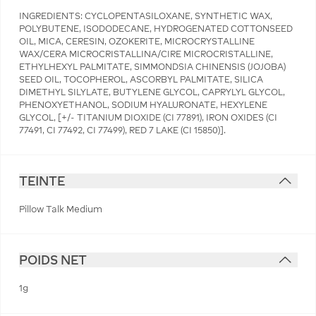
INGREDIENTS: CYCLOPENTASILOXANE, SYNTHETIC WAX,
POLYBUTENE, ISODODECANE, HYDROGENATED COTTONSEED
OIL, MICA, CERESIN, OZOKERITE, MICROCRYSTALLINE
WAX/CERA MICROCRISTALLINA/CIRE MICROCRISTALLINE,
ETHYLHEXYL PALMITATE, SIMMONDSIA CHINENSIS (JOJOBA)
SEED OIL, TOCOPHEROL, ASCORBYL PALMITATE, SILICA
DIMETHYL SILYLATE, BUTYLENE GLYCOL, CAPRYLYL GLYCOL,
PHENOXYETHANOL, SODIUM HYALURONATE, HEXYLENE
GLYCOL, [+/- TITANIUM DIOXIDE (CI 77891), IRON OXIDES (CI
77491, CI 77492, CI 77499), RED 7 LAKE (CI 15850)].
TEINTE
Pillow Talk Medium
POIDS NET
1g