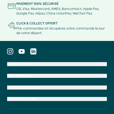
PAIEMENT 100% SÉCURISÉ
CB, Visa, Mastercard, AMEX, Bancontact, Apple Pay,
Google Pay, Alipay, China UnionPay, WeChat Pay.
CLICK & COLLECT OFFERT
Pré-commandez et récupérez votre commande le jour
de votre départ.
AIDE ET CONTACT
NOS SERVICES
À PROPOS D'EXTIME
NOS PARTENAIRES