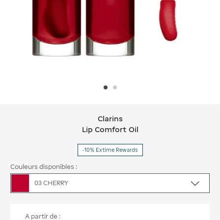
Clarins
Clarins Lip Comfort Oil
Lip Comfort Oil
-10% Extime Rewards
Couleurs disponibles :
03 CHERRY
A partir de :