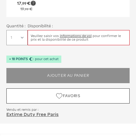
17
€
,
99
19
€
,
99
Quantité :
Disponibilité :
Veuillez saisir vos
informations de vol
pour confirmer le
prix et la disponibilité de ce produit
+
18
POINTS
pour cet achat
AJOUTER AU PANIER
FAVORIS
Vendu et remis par :
Extime Duty Free Paris