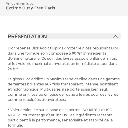
Vendu et remis par :
Extime Duty Free Paris
PRÉSENTATION
Dior repense Dior Addict Lip Maximizer, le gloss repulpant Dior
dans une formule soin composée à 90 %* d'ingrédients
d'origine naturelle. Ce soin des lèvres associe brillance miroir,
effet volume maximal et hydratation immédiate et pendant
24 h**.
Le gloss Dior Addict Lip Maximizer se décline dans une gamme
de teintes brillantes aux finis transparent, intense, scintillant
et holographique. Multiusage, il se porte aussi bien seul,
comme un gloss ou en base de rouge à lèvres pour des lèvres
comme repulpées et hydratées.
* Valeur calculée sur la base de la norme ISO 16128-1 et ISO
16128-2. Pourcentage d’eau inclus. Les ingrédients restants
participent à la performance, sensorialité et stabilité de la
formule.