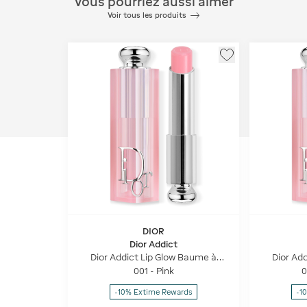
Vous pourriez aussi aimer
Voir tous les produits
DIOR
Dior Addict
Dior Addict Lip Glow Baume à
Dior Ad
Lèvres Hydratant 48 H - Couleur
Lèvres Hy
001 - Pink
0
Activée Par Le Ph
Ac
-10% Extime Rewards
-1