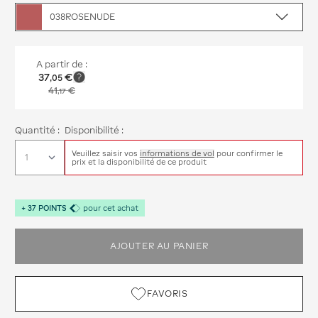
038ROSENUDE
A partir de :
37
€
,
05
41
€
,
17
Quantité :
Disponibilité :
Veuillez saisir vos
informations de vol
pour confirmer le
prix et la disponibilité de ce produit
+
37
POINTS
pour cet achat
AJOUTER AU PANIER
FAVORIS