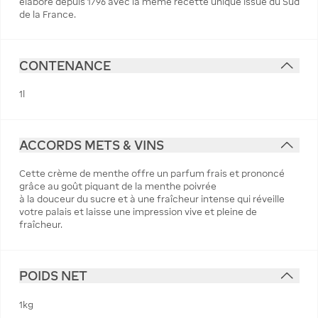
élaboré depuis 1796 avec la même recette unique issue du Sud
de la France.
CONTENANCE
1l
ACCORDS METS & VINS
Cette crème de menthe offre un parfum frais et prononcé
grâce au goût piquant de la menthe poivrée
à la douceur du sucre et à une fraîcheur intense qui réveille
votre palais et laisse une impression vive et pleine de
fraîcheur.
POIDS NET
1kg