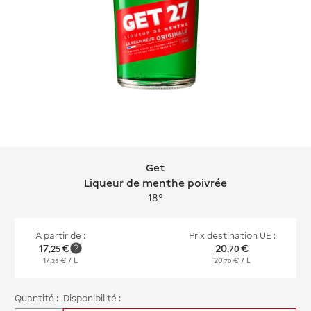
Get
Get Liqueur de menthe poivrée
Liqueur de menthe poivrée
18°
A partir de :
Prix destination UE :
17
€
20
€
,
25
,
70
17
€
/ L
20
€
/ L
,
25
,
70
Quantité :
Disponibilité :