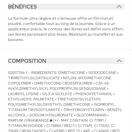
BÉNÉFICES
La formule ultra-légère et crémeuse offre un fini mat et
poudré, confortable tout au long de la journée. Grâce à un
applicateur précis, le contour des lèvres est défini sans effort.
Les lèvres paraissent plus lisses. Résistant au transfert et aux
bavures.
COMPOSITION
G2017764 1 - INGREDIENTS: DIMETHICONE • ISODODECANE •
TRIMETHYLSILOXYSILICATE • NYLON-611/DIMETHICONE
COPOLYMER • DIMETHICONE CROSSPOLYMER • C30-45
ALKYLDIMETHYLSILYL POLYPROPYLSILSESQUIOXANE •
LAUROYL LYSINE • SILICA SILYLATE • PHENOXYETHANOL •
ETHYLHEXYL PALMITATE • TRIETHOXYSILYLETHYL
POLYDIMETHYLSILOXYETHYL DIMETHICONE • ISOPROPYL
TITANIUM TRIISOSTEARATE • TRIHYDROXYSTEARIN • BENZYL
ALCOHOL • SODIUM HYALURONATE • GLUCOMANNAN •
PARFUM / FRAGRANCE ● [+/- MAY CONTAIN: CI 77891 /
TITANIUM DIOXIDE • CI 15850 / RED 7 • CI 77491, CI 77492, CI
77499 / IRON OXIDES • CI 45380 / RED 22 LAKE • CI 45410 / RED