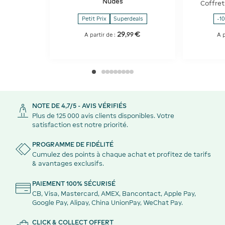
Nudes
Coffret
Petit Prix
Superdeals
-1
29
€
,
99
A partir de :
A p
NOTE DE 4,7/5 - AVIS VÉRIFIÉS
Plus de 125 000 avis clients disponibles. Votre
satisfaction est notre priorité.
PROGRAMME DE FIDÉLITÉ
Cumulez des points à chaque achat et profitez de tarifs
& avantages exclusifs.
PAIEMENT 100% SÉCURISÉ
CB, Visa, Mastercard, AMEX, Bancontact, Apple Pay,
Google Pay, Alipay, China UnionPay, WeChat Pay.
CLICK & COLLECT OFFERT