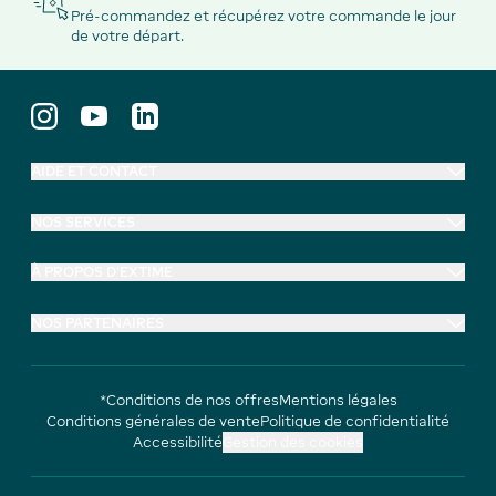
Pré-commandez et récupérez votre commande le jour
de votre départ.
AIDE ET CONTACT
NOS SERVICES
À PROPOS D'EXTIME
NOS PARTENAIRES
*Conditions de nos offres
Mentions légales
Conditions générales de vente
Politique de confidentialité
Accessibilité
Gestion des cookies