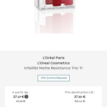
L'Oréal Paris
L'Oréal Paris L'Oreal Cosmetics
L'Oreal Cosmetics
Infaillibl Matte Resistance Trio Tr
-10% Extime Rewards
A partir de :
Prix destination UE :
37
€
37
€
,
69
,
80
41
€
50
€
,
88
,
40