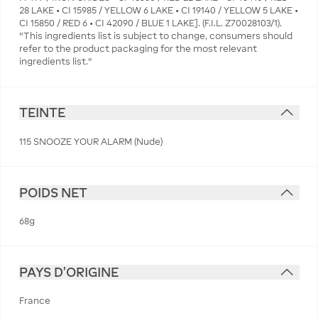
28 LAKE • CI 15985 / YELLOW 6 LAKE • CI 19140 / YELLOW 5 LAKE •
CI 15850 / RED 6 • CI 42090 / BLUE 1 LAKE]. (F.I.L. Z70028103/1).
"This ingredients list is subject to change, consumers should
refer to the product packaging for the most relevant
ingredients list."
TEINTE
115 SNOOZE YOUR ALARM (Nude)
POIDS NET
68g
PAYS D'ORIGINE
France