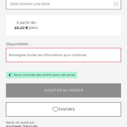
Vous avez sélectionné :
A partir de :
64
€
/pers.
,
00
Disponibilité :
Renseignez toutes les informations pour continuer
Vous cumulez des points pour cet achat
AJOUTER AU PANIER
FAVORIS
Vendu et opéré par :
EXTIME TRAVEL