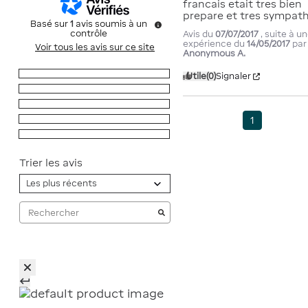
francais etait tres bien 
prepare et tres sympath
Basé sur
1
avis soumis à un
contrôle
Avis du
07/07/2017
, suite à u
expérience du
14/05/2017
par
Voir tous les avis sur ce site
Anonymous A.
5
étoiles
0
Utile
(0)
Signaler
4
étoiles
1
3
étoiles
0
1
2
étoiles
0
1
étoile
0
Trier les avis