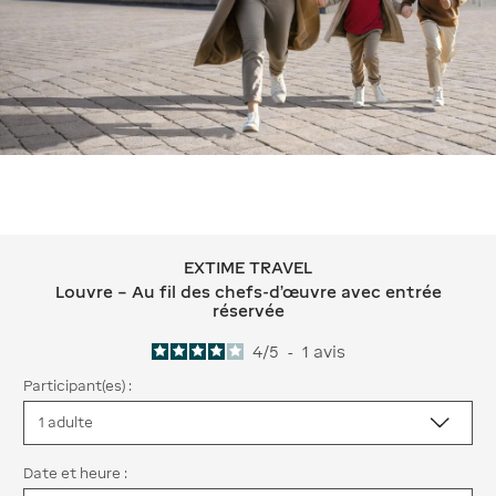
EXTIME TRAVEL
EXTIME TRAVEL Louvre – Au fil des c
Louvre – Au fil des chefs-d’œuvre avec entrée
réservée
4
/
5
-
1
avis
Participant(es) :
Date et heure :