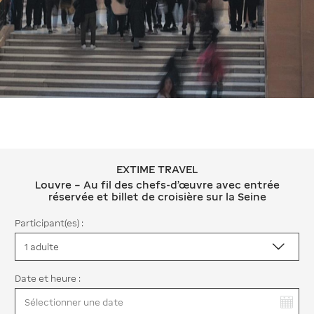
EXTIME TRAVEL
EXTIME TRAVEL Louvre – Au fil des che
Louvre – Au fil des chefs-d’œuvre avec entrée
réservée et billet de croisière sur la Seine
Participant(es) :
Date et heure :
Vous avez sélectionné :