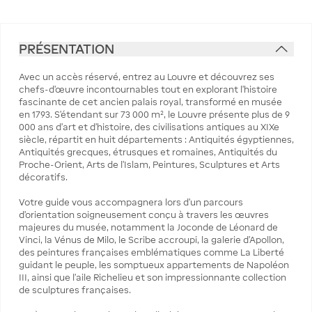
PRÉSENTATION
Avec un accès réservé, entrez au Louvre et découvrez ses
chefs-d’œuvre incontournables tout en explorant l’histoire
fascinante de cet ancien palais royal, transformé en musée
en 1793. S’étendant sur 73 000 m², le Louvre présente plus de 9
000 ans d’art et d’histoire, des civilisations antiques au XIXe
siècle, répartit en huit départements : Antiquités égyptiennes,
Antiquités grecques, étrusques et romaines, Antiquités du
Proche-Orient, Arts de l’Islam, Peintures, Sculptures et Arts
décoratifs.
Votre guide vous accompagnera lors d’un parcours
d’orientation soigneusement conçu à travers les œuvres
majeures du musée, notamment la Joconde de Léonard de
Vinci, la Vénus de Milo, le Scribe accroupi, la galerie d’Apollon,
des peintures françaises emblématiques comme La Liberté
guidant le peuple, les somptueux appartements de Napoléon
III, ainsi que l’aile Richelieu et son impressionnante collection
de sculptures françaises.