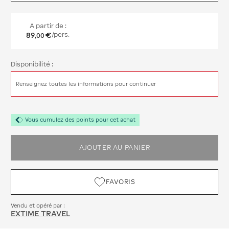
A partir de :
89
€
/pers.
,
00
Disponibilité :
Renseignez toutes les informations pour continuer
Vous cumulez des points pour cet achat
AJOUTER AU PANIER
FAVORIS
Vendu et opéré par :
EXTIME TRAVEL