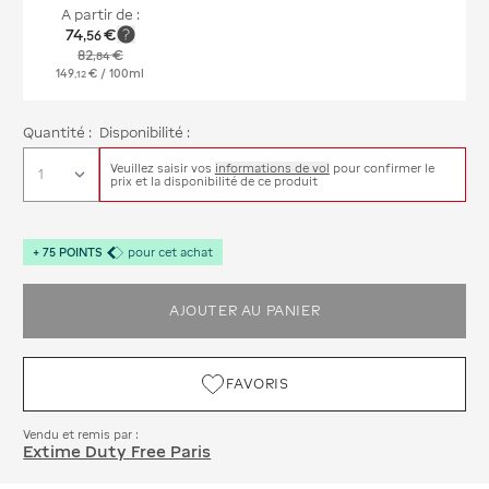
A partir de :
74
€
,
56
82
€
,
84
149
€
/ 100ml
,
12
Quantité :
Disponibilité :
Veuillez saisir vos
informations de vol
pour confirmer le
prix et la disponibilité de ce produit
+
75
POINTS
pour cet achat
AJOUTER AU PANIER
FAVORIS
Vendu et remis par :
Extime Duty Free Paris