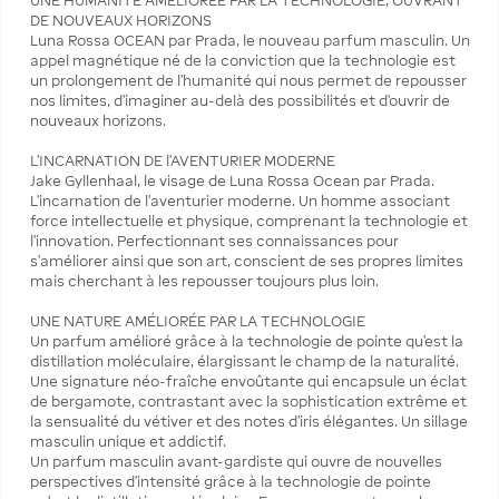
UNE HUMANITÉ AMÉLIORÉE PAR LA TECHNOLOGIE, OUVRANT
DE NOUVEAUX HORIZONS
Luna Rossa OCEAN par Prada, le nouveau parfum masculin. Un
appel magnétique né de la conviction que la technologie est
un prolongement de l’humanité qui nous permet de repousser
nos limites, d’imaginer au-delà des possibilités et d’ouvrir de
nouveaux horizons.
L’INCARNATION DE l’AVENTURIER MODERNE
Jake Gyllenhaal, le visage de Luna Rossa Ocean par Prada.
L’incarnation de l’aventurier moderne. Un homme associant
force intellectuelle et physique, comprenant la technologie et
l’innovation. Perfectionnant ses connaissances pour
s’améliorer ainsi que son art, conscient de ses propres limites
mais cherchant à les repousser toujours plus loin.
UNE NATURE AMÉLIORÉE PAR LA TECHNOLOGIE
Un parfum amélioré grâce à la technologie de pointe qu’est la
distillation moléculaire, élargissant le champ de la naturalité.
Une signature néo-fraîche envoûtante qui encapsule un éclat
de bergamote, contrastant avec la sophistication extrême et
la sensualité du vétiver et des notes d’iris élégantes. Un sillage
masculin unique et addictif.
Un parfum masculin avant-gardiste qui ouvre de nouvelles
perspectives d’intensité grâce à la technologie de pointe