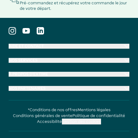
Pré-commandez et récupérez votre commande le jour
de votre départ.
AIDE ET CONTACT
NOS SERVICES
À PROPOS D'EXTIME
NOS PARTENAIRES
*Conditions de nos offres
Mentions légales
Conditions générales de vente
Politique de confidentialité
Accessibilité
Gestion des cookies