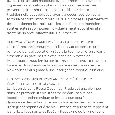
qu’est la distillation moléculaire. En commençant avec les
ingrédients naturels les plus raffinés, comme le vétiver,
provenant d’une source durable à Haïti. Une distillation
traditionnelle est appliquée, avant la décomposition de la
formule par distillation moléculaire. Un processus permettant
de sélectionner les molécules les plus fines. Les ingrédients
sont ensuite recomposés individuellement et purifiés afin
d’obtenir un profil olfactif 100 % sur mesure.
UNE CO-CRÉATION AMÉLIORÉE PAR LA TECHNOLOGIE
Les maîtres parfumeurs Anne Flipo et Carlos Benaim ont
renforcé leur collaboration grâce à la technologie, en créant
ensemble un parfum frais et pur des deux côtés de
l’Atlantique, à 6000 km l’un de l’autre. Leur dialogue a traversé
l’océan et ils ont élaboré la fragrance en temps réel entre
New York et Paris grâce à une intelligence robotique unique.
LES PROFONDEURS DE L’OCÉAN ENTREMÊLÉES AVEC
L’EXCELLENCE TECHNOLOGIQUE
Le flacon de Luna Rossa Ocean par Prada est une plongée
dans les profondeurs bleutées de l’océan. Inspiré par
l’excellence technologique et l’esthétique épurée et
dynamique des bateaux de navigation extrême. Laqué avec
un dégradé sophistiqué de bleu, intense et puissant, rappelant
les reflets fascinants de l’océan, il est signé de la ligne rouge