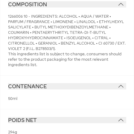
COMPOSITION
1266006 10 - INGREDIENTS: ALCOHOL • AQUA / WATER •
PARFUM / FRAGRANCE • LIMONENE • LINALOOL • ETHYLHEXYL
SALICYLATE • BUTYL METHOXYDIBENZOYLMETHANE •
COUMARIN • PENTAERYTHRITYL TETRA-DI-T-BUTYL
HYDROXYHYDROCINNAMATE • ISOEUGENOL • CITRAL •
CITRONELLOL • GERANIOL • BENZYL ALCOHOL • CI 60730 / EXT.
VIOLET 2 (F.I.L. B278503/1).
This ingredients list is subject to change, consumers should
refer to the product packaging for the most relevant
ingredients list.
CONTENANCE
50ml
POIDS NET
294g