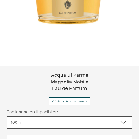
Acqua Di Parma
Acqua Di Parma Magnolia Nobile
Magnolia Nobile
Eau de Parfum
-10% Extime Rewards
Contenances disponibles :