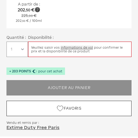
A partir de :
202
€
,
50
225
€
,
00
202
€
/ 100ml
,
50
Quantité :
Disponibilité :
Veuillez saisir vos
informations de vol
pour confirmer le
prix et la disponibilité de ce produit
+
203
POINTS
pour cet achat
AJOUTER AU PANIER
FAVORIS
Vendu et remis par :
Extime Duty Free Paris