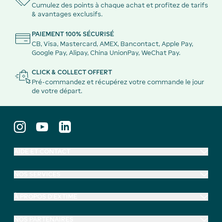
Cumulez des points à chaque achat et profitez de tarifs
& avantages exclusifs.
PAIEMENT 100% SÉCURISÉ
CB, Visa, Mastercard, AMEX, Bancontact, Apple Pay,
Google Pay, Alipay, China UnionPay, WeChat Pay.
CLICK & COLLECT OFFERT
Pré-commandez et récupérez votre commande le jour
de votre départ.
AIDE ET CONTACT
NOS SERVICES
À PROPOS D'EXTIME
NOS PARTENAIRES