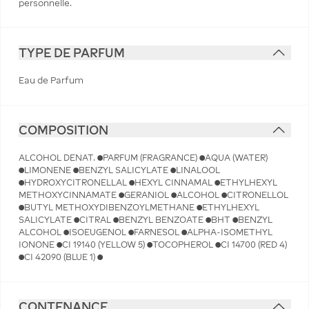
personnelle.
TYPE DE PARFUM
Eau de Parfum
COMPOSITION
ALCOHOL DENAT. ●PARFUM (FRAGRANCE) ●AQUA (WATER)
●LIMONENE ●BENZYL SALICYLATE ●LINALOOL
●HYDROXYCITRONELLAL ●HEXYL CINNAMAL ●ETHYLHEXYL
METHOXYCINNAMATE ●GERANIOL ●ALCOHOL ●CITRONELLOL
●BUTYL METHOXYDIBENZOYLMETHANE ●ETHYLHEXYL
SALICYLATE ●CITRAL ●BENZYL BENZOATE ●BHT ●BENZYL
ALCOHOL ●ISOEUGENOL ●FARNESOL ●ALPHA-ISOMETHYL
IONONE ●CI 19140 (YELLOW 5) ●TOCOPHEROL ●CI 14700 (RED 4)
●CI 42090 (BLUE 1) ●
CONTENANCE