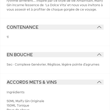
rythme différent… Inspiré par ce style de vie Amalfitain, Malfy
Gin incarne l'essence de ‘La Dolce Vita’ et nous vous invitons à
vous asseoir et à profiter de chaque gorgée de ce voyage.
CONTENANCE
1l
EN BOUCHE
Sec- Complexe Genévrier, Réglisse, légère pointe d'agrumes
ACCORDS METS & VINS
Ingrédients
50ML Malfy Gin Originale
150ML Tonique
Roue de chaux