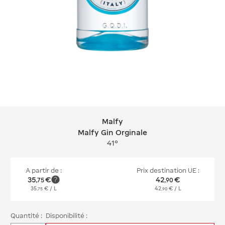
Malfy
Malfy Malfy Gin Orginale
Malfy Gin Orginale
41°
A partir de :
Prix destination UE :
35
€
42
€
,
75
,
90
35
€
/ L
42
€
/ L
,
75
,
90
Quantité :
Disponibilité :