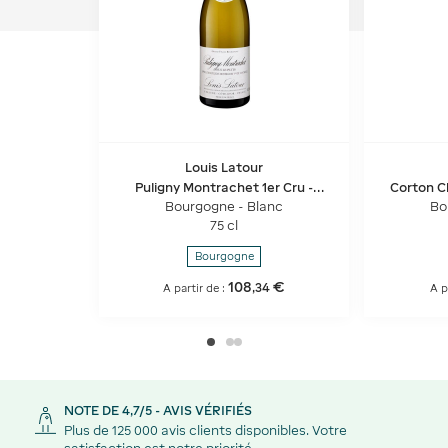
Louis Latour
Puligny Montrachet 1er Cru -
Corton C
Sous le Puits
Bourgogne - Blanc
Bo
75 cl
Bourgogne
108
€
,
34
A partir de :
A p
NOTE DE 4,7/5 - AVIS VÉRIFIÉS
Plus de 125 000 avis clients disponibles. Votre