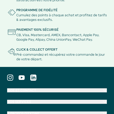
satisfaction est notre priorité.
PROGRAMME DE FIDÉLITÉ
Cumulez des points à chaque achat et profitez de tarifs
& avantages exclusifs.
PAIEMENT 100% SÉCURISÉ
CB, Visa, Mastercard, AMEX, Bancontact, Apple Pay,
Google Pay, Alipay, China UnionPay, WeChat Pay.
CLICK & COLLECT OFFERT
Pré-commandez et récupérez votre commande le jour
de votre départ.
AIDE ET CONTACT
NOS SERVICES
À PROPOS D'EXTIME