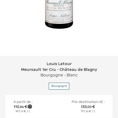
Louis Latour
Louis Latour Meursault 1er Cru - Châ
Meursault 1er Cru - Château de Blagny
Bourgogne - Blanc
Bourgogne
A partir de :
Prix destination UE :
110
€
133
€
,
84
,
00
147
€
/ L
177
€
/ L
,
79
,
33