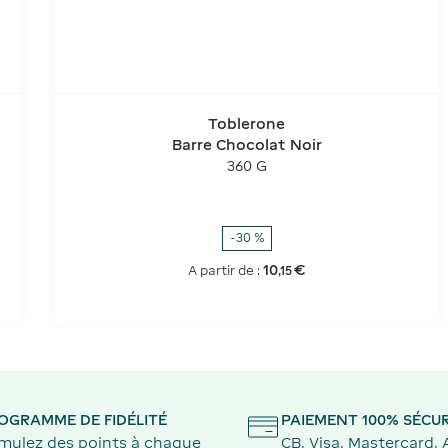
Toblerone
Barre Chocolat Noir
360 G
-30 %
10
€
A partir de :
,
15
OGRAMME DE FIDÉLITÉ
PAIEMENT 100% SÉCUR
mulez des points à chaque
CB, Visa, Mastercard,