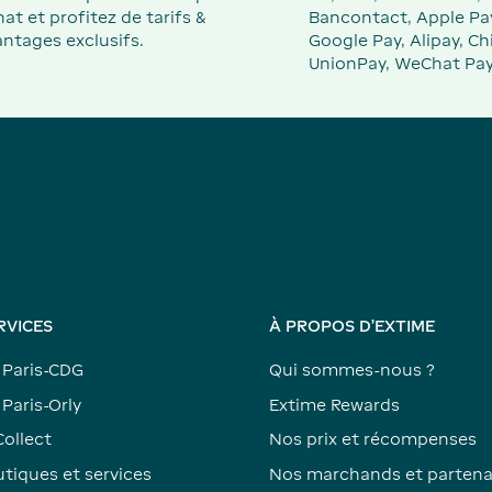
at et profitez de tarifs &
Bancontact, Apple Pa
ntages exclusifs.
Google Pay, Alipay, Ch
UnionPay, WeChat Pay
RVICES
À PROPOS D'EXTIME
 Paris-CDG
Qui sommes-nous ?
Paris-Orly
Extime Rewards
Collect
Nos prix et récompenses
tiques et services
Nos marchands et partena