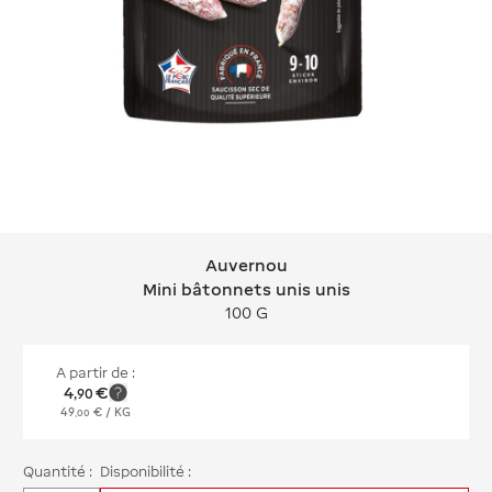
Auvernou
Auvernou Mini bâtonnets unis unis
Mini bâtonnets unis unis
100 G
A partir de :
4
€
,
90
49
€
/ KG
,
00
Quantité :
Disponibilité :