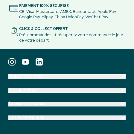
PAIEMENT 100% SÉCURISÉ
CB, Visa, Mastercard, AMEX, Bancontact, Apple Pay,
Google Pay, Alipay, China UnionPay, WeChat Pay.
CLICK & COLLECT OFFERT
Pré-commandez et récupérez votre commande le jour
de votre départ.
AIDE ET CONTACT
NOS SERVICES
À PROPOS D'EXTIME
NOS PARTENAIRES