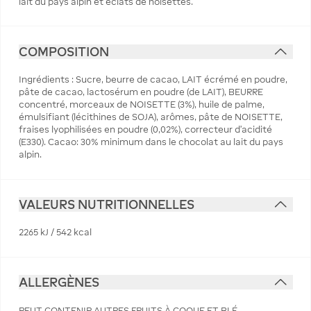
lait du pays alpin et éclats de noisettes.
COMPOSITION
Ingrédients : Sucre, beurre de cacao, LAIT écrémé en poudre,
pâte de cacao, lactosérum en poudre (de LAIT), BEURRE
concentré, morceaux de NOISETTE (3%), huile de palme,
émulsifiant (lécithines de SOJA), arômes, pâte de NOISETTE,
fraises lyophilisées en poudre (0,02%), correcteur d’acidité
(E330). Cacao: 30% minimum dans le chocolat au lait du pays
alpin.
VALEURS NUTRITIONNELLES
2265 kJ / 542 kcal
ALLERGÈNES
PEUT CONTENIR AUTRES FRUITS À COQUE ET BLÉ.