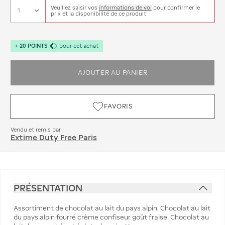
Veuillez saisir vos
informations de vol
pour confirmer le
prix et la disponibilité de ce produit
+
20
POINTS
pour cet achat
AJOUTER AU PANIER
FAVORIS
Vendu et remis par :
Extime Duty Free Paris
PRÉSENTATION
Assortiment de chocolat au lait du pays alpin, Chocolat au lait
du pays alpin fourré crème confiseur goût fraise, Chocolat au