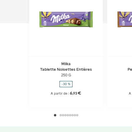
Milka
Tablette Noisettes Entières
Pe
250 G
-30 %
6
€
,
93
A partir de :
A 