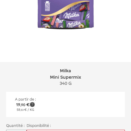
Milka
Milka Mini Supermix
Mini Supermix
340 G
A partir de :
19
€
,
90
58
€
/ KG
,
53
Quantité :
Disponibilité :