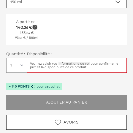
A partir de :
140
€
,
26
155
€
,
84
93
€
/ 100ml
,
50
Quantité :
Disponibilité :
Veuillez saisir vos
informations de vol
pour confirmer le
prix et la disponibilité de ce produit
+
140
POINTS
pour cet achat
AJOUTER AU PANIER
FAVORIS