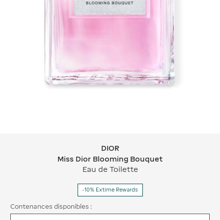
DIOR
DIOR Miss Dior Blooming Bouquet
Miss Dior Blooming Bouquet
Eau de Toilette
-10% Extime Rewards
Contenances disponibles :