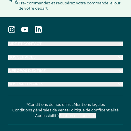
Pré-commandez et récupérez votre commande le jour
de votre départ.
AIDE ET CONTACT
NOS SERVICES
À PROPOS D'EXTIME
NOS PARTENAIRES
*Conditions de nos offres
Mentions légales
Conditions générales de vente
Politique de confidentialité
Accessibilité
Gestion des cookies