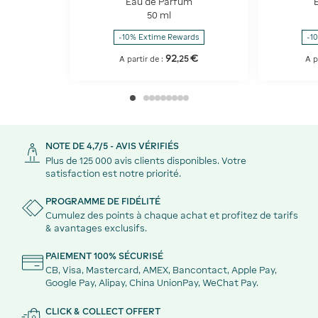
Eau de Parfum
50 ml
-10% Extime Rewards
-1
92
€
,
25
A partir de :
A p
NOTE DE 4,7/5 - AVIS VÉRIFIÉS
Plus de 125 000 avis clients disponibles. Votre
satisfaction est notre priorité.
PROGRAMME DE FIDÉLITÉ
Cumulez des points à chaque achat et profitez de tarifs
& avantages exclusifs.
PAIEMENT 100% SÉCURISÉ
CB, Visa, Mastercard, AMEX, Bancontact, Apple Pay,
Google Pay, Alipay, China UnionPay, WeChat Pay.
CLICK & COLLECT OFFERT