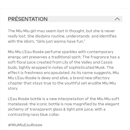
PRÉSENTATION
The Miu Miu girl may seem lost in thought, but she is never
really lost. She disdains routine, understands and identifies
with the idiom, “Girls just wanna have fun.”
Miu Miu L’Eau Rosée perfume sparkles with contemporary
energy, yet preserves a traditional spirit. The fragrance has a
soft floral juice created from Lily of the Valley and Cassis
buds, tightly wrapped in notes of sophisticated Musk. The
effect is freshness encapsulated. As its name suggests, Miu
Miu L’Eau Rosée is dewy and alive, a brand new olfactory
chapter that stays true to the youthful yet erudite Miu Miu
story.
L’Eau Rosée bottle is a new interpretation of the Miu Miu soft
matelassé: the iconic bottle is now magnified by the elegant
alchemy of transparent glass & light pink juice, with a
contrasting navy blue collar.
#MiuMiuEauRosee