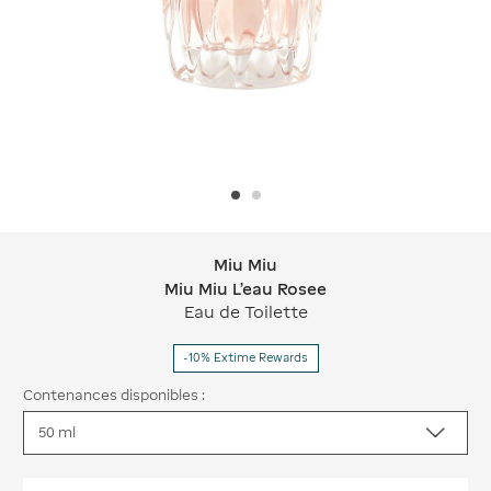
Miu Miu
Miu Miu Miu Miu L'eau Rosee
Miu Miu L'eau Rosee
Eau de Toilette
-10% Extime Rewards
Contenances disponibles :