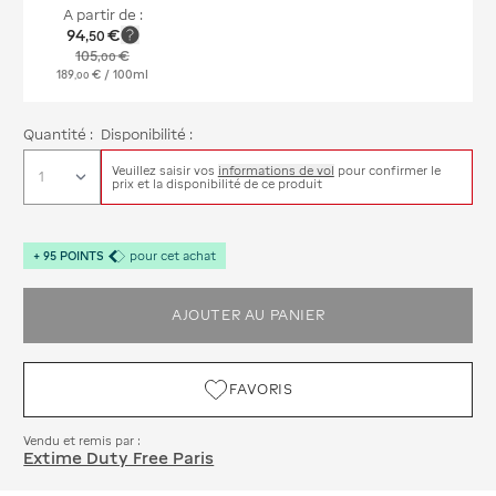
A partir de :
94
€
,
50
105
€
,
00
189
€
/ 100ml
,
00
Quantité :
Disponibilité :
Veuillez saisir vos
informations de vol
pour confirmer le
prix et la disponibilité de ce produit
+
95
POINTS
pour cet achat
AJOUTER AU PANIER
FAVORIS
Vendu et remis par :
Extime Duty Free Paris