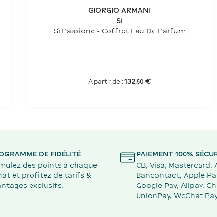
GIORGIO ARMANI
Si
Sì Passione - Coffret Eau De Parfum
132
€
A partir de :
,
50
OGRAMME DE FIDÉLITÉ
PAIEMENT 100% SÉCUR
mulez des points à chaque
CB, Visa, Mastercard,
at et profitez de tarifs &
Bancontact, Apple Pa
ntages exclusifs.
Google Pay, Alipay, Ch
UnionPay, WeChat Pay