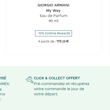
GIORGIO ARMANI
My Way
Eau de Parfum
90 ml
-10% Extime Rewards
119
€
A partir de :
,
25
ISÉ
CLICK & COLLECT OFFERT
 AMEX,
Pré-commandez et récupérez
y,
votre commande le jour de
ina
votre départ.
.