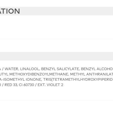
ATION
 / WATER, LINALOOL, BENZYL SALICYLATE, BENZYL ALCOHO
 BUTYL METHOXYDIBENZOYLMETHANE, METHYL ANTHRANILATE
HA-ISOMETHYL IONONE, TRIS(TETRAMETHYLHYDROXYPIPERIDI
 RED 33, CI 60730 / EXT. VIOLET 2