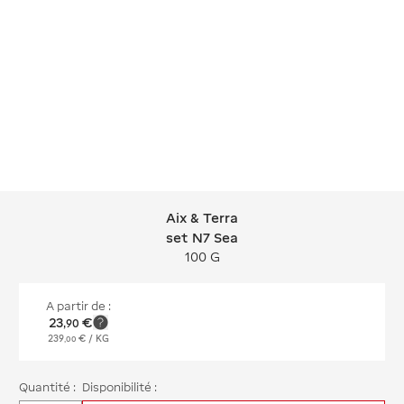
Aix & Terra
Aix & Terra set N7 Sea
set N7 Sea
100 G
A partir de :
23
€
,
90
239
€
/ KG
,
00
Quantité :
Disponibilité :