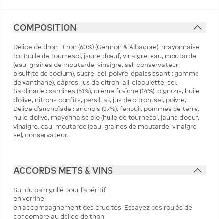
COMPOSITION
Délice de thon : thon (60%) (Germon & Albacore), mayonnaise
bio (huile de tournesol, jaune d’œuf, vinaigre, eau, moutarde
(eau, graines de moutarde, vinaigre, sel, conservateur:
bisulfite de sodium), sucre, sel, poivre, épaississant : gomme
de xanthane), câpres, jus de citron, ail, ciboulette, sel.
Sardinade : sardines (51%), crème fraîche (14%), oignons, huile
d’olive, citrons confits, persil, ail, jus de citron, sel, poivre.
Délice d’anchoïade : anchois (37%), fenouil, pommes de terre,
huile d’olive, mayonnaise bio (huile de tournesol, jaune d’oeuf,
vinaigre, eau, moutarde (eau, graines de moutarde, vinaigre,
sel, conservateur.
ACCORDS METS & VINS
Sur du pain grillé pour l’apéritif
en verrine
en accompagnement des crudités. Essayez des roulés de
concombre au délice de thon