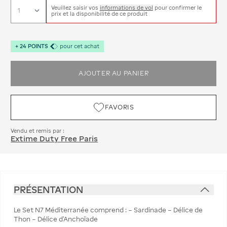
Veuillez saisir vos
informations de vol
pour confirmer le
prix et la disponibilité de ce produit
+
24
POINTS
pour cet achat
AJOUTER AU PANIER
FAVORIS
Vendu et remis par :
Extime Duty Free Paris
PRÉSENTATION
Le Set N7 Méditerranée comprend : – Sardinade – Délice de
Thon – Délice d’Anchoïade