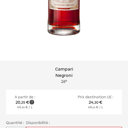
Campari
Campari Negroni
Negroni
26°
A partir de :
Prix destination UE :
20
€
24
€
,
25
,
30
40
€
/ L
48
€
/ L
,
50
,
60
Quantité :
Disponibilité :