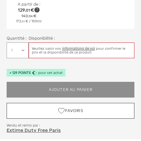
A partir de :
129
€
,
01
143
€
,
34
172
€
/ 100ml
,
01
Quantité :
Disponibilité :
Veuillez saisir vos
informations de vol
pour confirmer le
prix et la disponibilité de ce produit
+
129
POINTS
pour cet achat
AJOUTER AU PANIER
FAVORIS
Vendu et remis par :
Extime Duty Free Paris