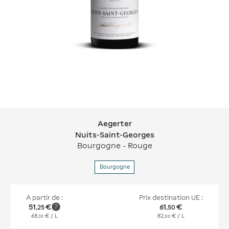
Aegerter
Aegerter Nuits-Saint-Georges
Nuits-Saint-Georges
Bourgogne - Rouge
Bourgogne
A partir de :
Prix destination UE :
51
€
61
€
,
25
,
50
68
€
/ L
82
€
/ L
,
33
,
00