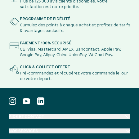
Plus de 125 000 avis clients disponibles. Votre
satisfaction est notre priorité.
PROGRAMME DE FIDÉLITÉ
Cumulez des points à chaque achat et profitez de tarifs
& avantages exclusifs.
PAIEMENT 100% SÉCURISÉ
CB, Visa, Mastercard, AMEX, Bancontact, Apple Pay,
Google Pay, Alipay, China UnionPay, WeChat Pay.
CLICK & COLLECT OFFERT
Pré-commandez et récupérez votre commande le jour
de votre départ.
AIDE ET CONTACT
NOS SERVICES