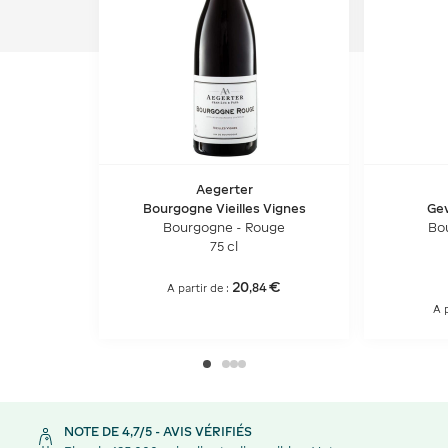
Aegerter
Bourgogne Vieilles Vignes
Ge
Bourgogne - Rouge
Bo
75 cl
20
€
,
84
A partir de :
A p
NOTE DE 4,7/5 - AVIS VÉRIFIÉS