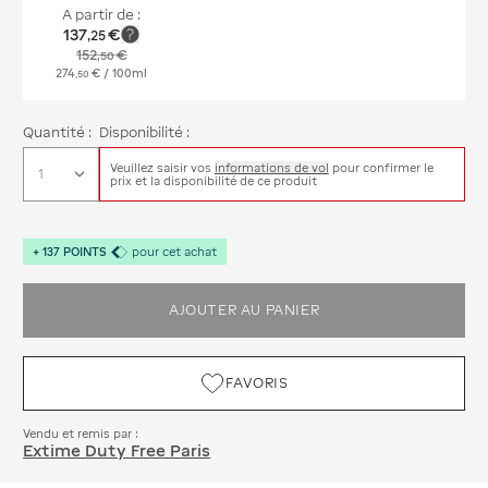
A partir de :
137
€
,
25
152
€
,
50
274
€
/ 100ml
,
50
Quantité :
Disponibilité :
Veuillez saisir vos
informations de vol
pour confirmer le
prix et la disponibilité de ce produit
+
137
POINTS
pour cet achat
AJOUTER AU PANIER
FAVORIS
Vendu et remis par :
Extime Duty Free Paris