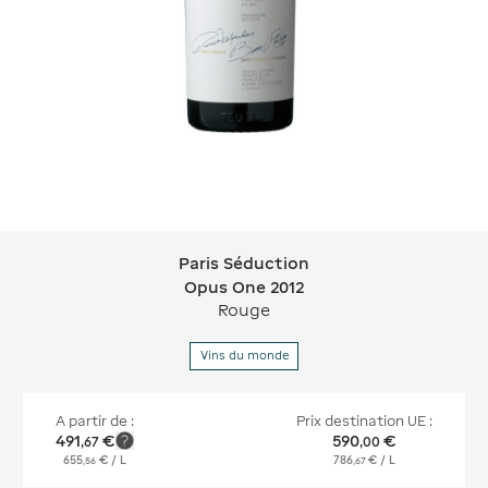
Paris Séduction
Paris Séduction Opus One 2012
Opus One 2012
Rouge
Vins du monde
A partir de :
Prix destination UE :
491
€
590
€
,
67
,
00
655
€
/ L
786
€
/ L
,
56
,
67