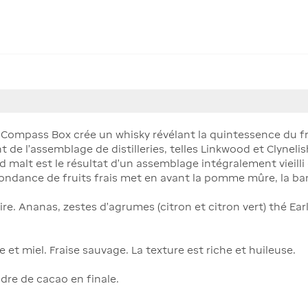
 Compass Box crée un whisky révélant la quintessence du fr
nt de l’assemblage de distilleries, telles Linkwood et Clynel
nd malt est le résultat d'un assemblage intégralement vieil
ndance de fruits frais met en avant la pomme mûre, la ban
re. Ananas, zestes d'agrumes (citron et citron vert) thé Earl
t miel. Fraise sauvage. La texture est riche et huileuse.
dre de cacao en finale.