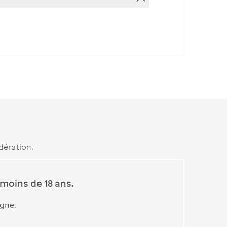
dération.
moins de 18 ans.
igne.