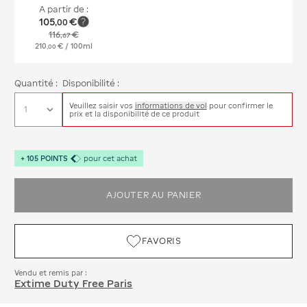
A partir de :
105
€
,
00
116
€
,
67
210
€
/ 100ml
,
00
Quantité :
Disponibilité :
Veuillez saisir vos
informations de vol
pour confirmer le
prix et la disponibilité de ce produit
+
105
POINTS
pour cet achat
AJOUTER AU PANIER
FAVORIS
Vendu et remis par :
Extime Duty Free Paris