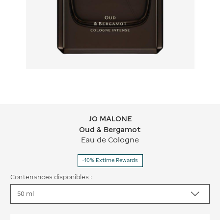
JO MALONE
JO MALONE Oud & Bergamot
Oud & Bergamot
Eau de Cologne
-10% Extime Rewards
Contenances disponibles :