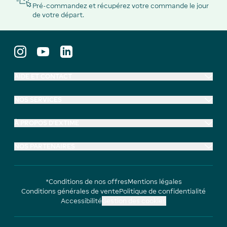
Pré-commandez et récupérez votre commande le jour
de votre départ.
AIDE ET CONTACT
NOS SERVICES
À PROPOS D'EXTIME
NOS PARTENAIRES
*Conditions de nos offres
Mentions légales
Conditions générales de vente
Politique de confidentialité
Accessibilité
Gestion des cookies