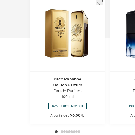
Paco Rabanne
1 Million Parfum
Eau de Parfum
E
100 ml
-10% Extime Rewards
Peti
96
€
,
00
A partir de :
A p