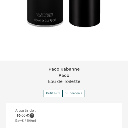
Paco Rabanne
Paco Rabanne Paco
Paco
Eau de Toilette
Petit Prix
Superdeals
A partir de :
19
€
,
99
19
€
/ 100ml
,
99