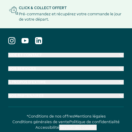
CLICK & COLLECT OFFERT
Pré-commandez et récupérez votre commande le jour
de votre départ.
AIDE ET CONTACT
NOS SERVICES
À PROPOS D'EXTIME
NOS PARTENAIRES
*Conditions de nos offres
Mentions légales
Conditions générales de vente
Politique de confidentialité
Accessibilité
Gestion des cookies