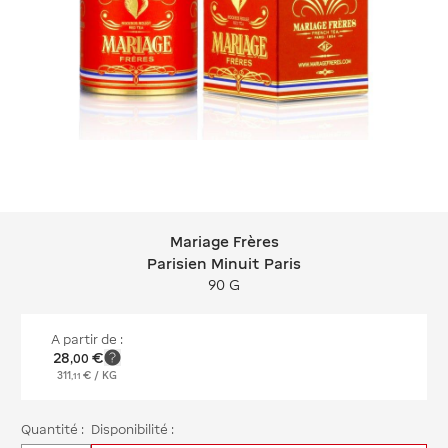
Mariage Frères
Mariage Frères Parisien Minuit Paris
Parisien Minuit Paris
90 G
A partir de :
28
€
,
00
311
€
/ KG
,
11
Quantité :
Disponibilité :