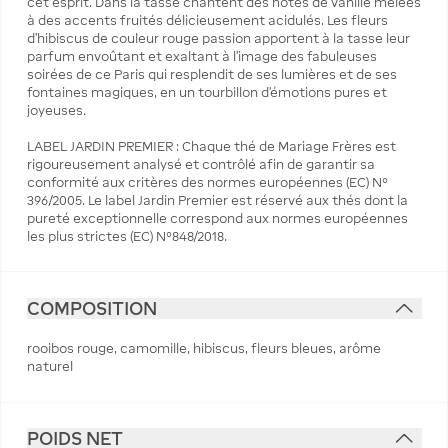
cet esprit. Dans la tasse chantent des notes de vanille mêlées
à des accents fruités délicieusement acidulés. Les fleurs
d’hibiscus de couleur rouge passion apportent à la tasse leur
parfum envoûtant et exaltant à l’image des fabuleuses
soirées de ce Paris qui resplendit de ses lumières et de ses
fontaines magiques, en un tourbillon d’émotions pures et
joyeuses.
LABEL JARDIN PREMIER : Chaque thé de Mariage Frères est
rigoureusement analysé et contrôlé afin de garantir sa
conformité aux critères des normes européennes (EC) N°
396/2005. Le label Jardin Premier est réservé aux thés dont la
pureté exceptionnelle correspond aux normes européennes
les plus strictes (EC) N°848/2018.
COMPOSITION
rooibos rouge, camomille, hibiscus, fleurs bleues, arôme
naturel
POIDS NET