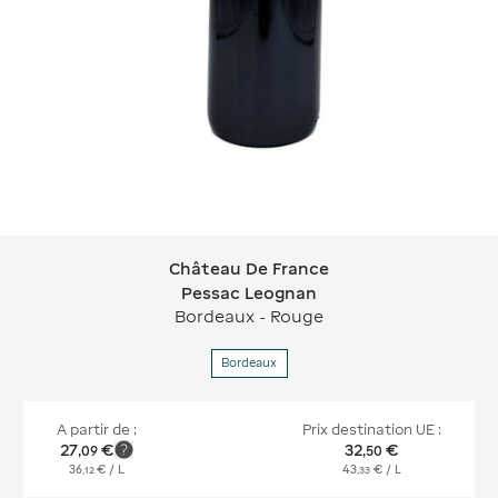
Château De France
Château De France Pessac Leognan
Pessac Leognan
Bordeaux - Rouge
Bordeaux
A partir de :
Prix destination UE :
27
€
32
€
,
09
,
50
36
€
/ L
43
€
/ L
,
12
,
33