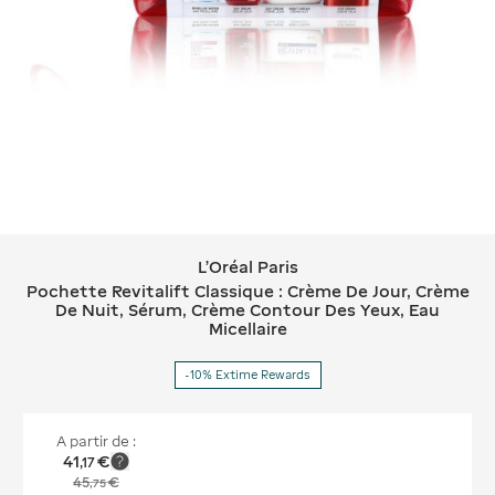
L'Oréal Paris
L'Oréal Paris Pochette Revitalift Cl
Pochette Revitalift Classique : Crème De Jour, Crème
De Nuit, Sérum, Crème Contour Des Yeux, Eau
Micellaire
-10% Extime Rewards
A partir de :
41
€
,
17
45
€
,
75