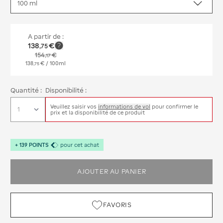
A partir de :
138
€
,
75
154
€
,
17
138
€
/ 100ml
,
75
Quantité :
Disponibilité :
Veuillez saisir vos
informations de vol
pour confirmer le
prix et la disponibilité de ce produit
+
139
POINTS
pour cet achat
AJOUTER AU PANIER
FAVORIS