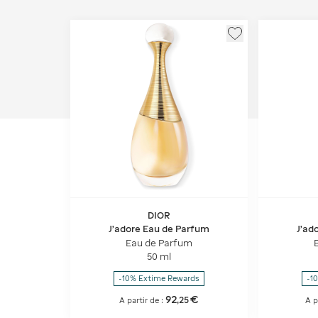
DIOR
J'adore Eau de Parfum
J'ad
Eau de Parfum
50 ml
-10% Extime Rewards
-1
92
€
,
25
A partir de :
A p