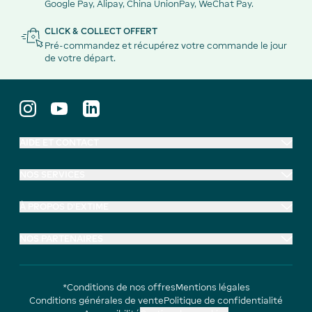
Google Pay, Alipay, China UnionPay, WeChat Pay.
CLICK & COLLECT OFFERT
Pré-commandez et récupérez votre commande le jour
de votre départ.
AIDE ET CONTACT
NOS SERVICES
À PROPOS D'EXTIME
NOS PARTENAIRES
*Conditions de nos offres
Mentions légales
Conditions générales de vente
Politique de confidentialité