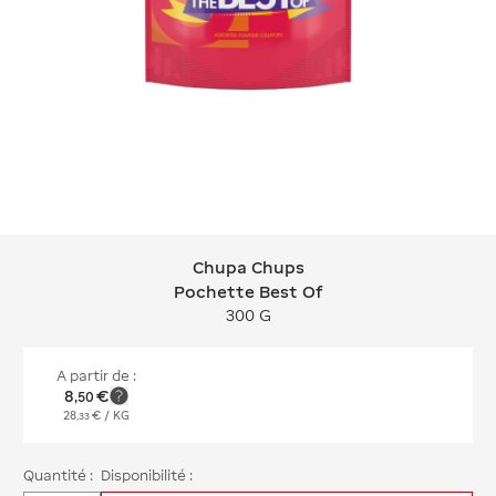
Chupa Chups
Chupa Chups Pochette Best Of
Pochette Best Of
300 G
A partir de :
8
€
,
50
28
€
/ KG
,
33
Quantité :
Disponibilité :