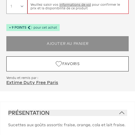
Veuillez saisir vos
informations de vol
pour confirmer le
prix et la disponibilité de ce produit
+
9
POINTS
pour cet achat
AJOUTER AU PANIER
FAVORIS
Vendu et remis par :
Extime Duty Free Paris
PRÉSENTATION
Sucettes aux goûts assortis: fraise, orange, cola et lait fraise.