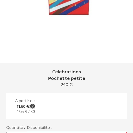
Celebrations
Celebrations Pochette petite
Pochette petite
240 G
A partir de :
11
€
,
50
47
€
/ KG
,
92
Quantité :
Disponibilité :