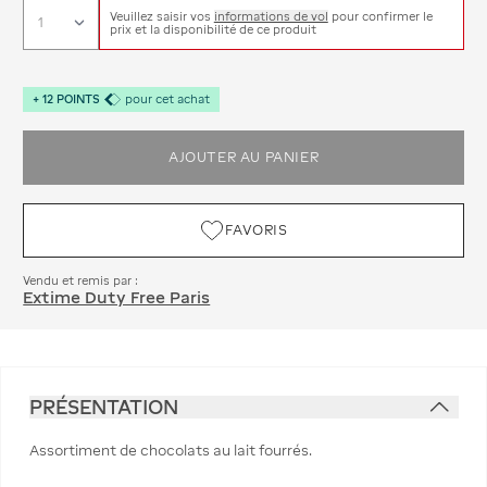
Veuillez saisir vos
informations de vol
pour confirmer le
prix et la disponibilité de ce produit
+
12
POINTS
pour cet achat
AJOUTER AU PANIER
FAVORIS
Vendu et remis par :
Extime Duty Free Paris
PRÉSENTATION
Assortiment de chocolats au lait fourrés.