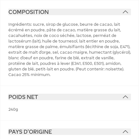
COMPOSITION
Ingrédients: sucre, sirop de glucose, beurre de cacao, lait
écrémé en poudre, pâte de cacao, matière grasse du lait,
cacahuètes, noix de coco séchée, lactose, perméat de
lactosérum (lait), huile de tournesol, lait entier en poudre,
matière grasse de palme, émulsifiants (lécithine de soja, E471),
extrait de malt d'orge, sel, cacao maigre, humectant (glycérol),
blanc d'oeuf en poudre, farine de blé, extrait de vanille,
protéine de lait, poudres à lever (E341, E500, E501), amidon,
gluten de blé, petit-lait en poudre. (Peut contenir: noisette).
Cacao 25% minimum.
POIDS NET
240g
PAYS D'ORIGINE