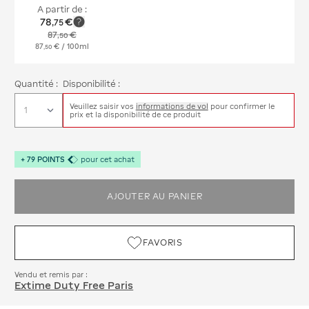
A partir de :
78
€
,
75
87
€
,
50
87
€
/ 100ml
,
50
Quantité :
Disponibilité :
Veuillez saisir vos
informations de vol
pour confirmer le
prix et la disponibilité de ce produit
+
79
POINTS
pour cet achat
AJOUTER AU PANIER
FAVORIS
Vendu et remis par :
Extime Duty Free Paris