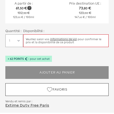
A partir de :
Prix destination UE :
61
€
73
€
,
50
,
80
102
€
123
€
,
50
,
00
123
€
/ 100ml
147
€
/ 100ml
,
00
,
60
Quantité :
Disponibilité :
Veuillez saisir vos
informations de vol
pour confirmer le
prix et la disponibilité de ce produit
+
62
POINTS
pour cet achat
AJOUTER AU PANIER
FAVORIS
Vendu et remis par :
Extime Duty Free Paris